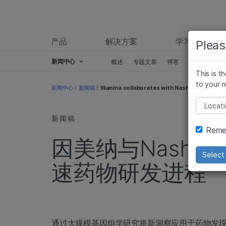
产品
解决方案
学习
Pleas
新闻中心
概述
专题文章
博客
新闻稿
This is t
Skip to content
to your r
新闻中心
/
新闻稿
/
Illumina collaborates with Nashville Biosci
Pleas
新闻稿
Remem
因美纳与Nashville
Select 
速药物研发进程
通过大规模基因组学研究将新洞察应用于药物发