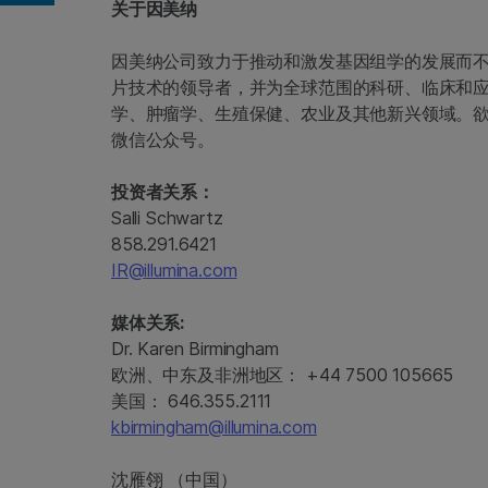
关于因美纳
因美纳公司致力于推动和激发基因组学的发展而
片技术的领导者，并为全球范围的科研、临床和
学、肿瘤学、生殖保健、农业及其他新兴领域。
微信公众号。
投资者关系：
Salli Schwartz
858.291.6421
IR@illumina.com
媒体关系:
Dr. Karen Birmingham
欧洲、中东及非洲地区： +44 7500 105665
美国： 646.355.2111
kbirmingham@illumina.com
沈雁翎 （中国）