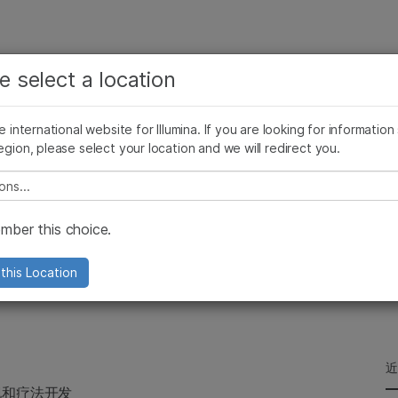
查看更多相关内容。选择您感兴趣的领域:
公司
支持
推荐内容链接
e select a location
癌症研究
临床肿瘤学
Illumina图片
SomaLogic 加入 Illumina
微生物学
生殖健康
he international website for Illumina. If you are looking for information
egion, please select your location and we will redirect you.
农业基因组学
遗传病和罕见病
ences to accelerate medicines development
复杂疾病
e select a location
ber this choice.
 Biosciences合作加
this Location
现和疗法开发