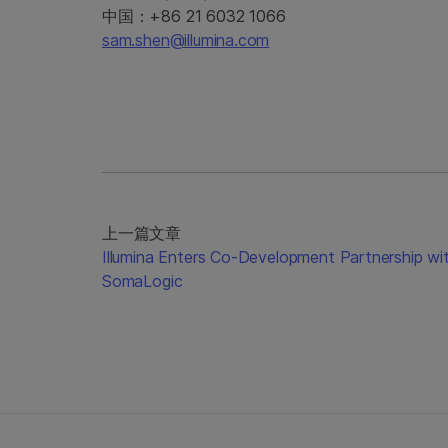
中国：+86 21 6032 1066
sam.shen@illumina.com
上一篇文章
Illumina Enters Co-Development Partnership wi
SomaLogic