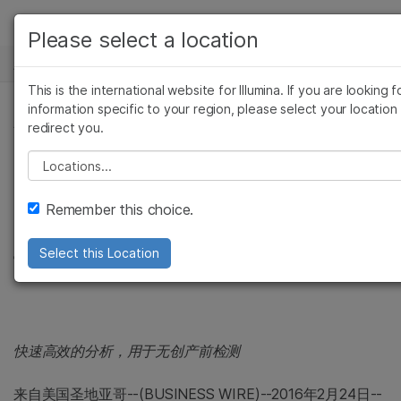
产品
Please select a location
新闻中心
解决方案
查看更多相关内容。选择您感兴趣的领域:
This is the international website for Illumina. If you are looking f
Skip to content
癌症研究
临床肿瘤学
学习
information specific to your region, please select your location
新闻稿
redirect you.
微生物学
生殖健康
农业基因组学
遗传病和罕见病
公司
Illumina的VeriSeq™
Please select a location
复杂疾病
支持
NIPT分析软件申请CE
Remember this choice.
推荐内容链接
认证
Select this Location
快速高效的分析，用于无创产前检测
来自
美国圣地亚哥
--(BUSINESS WIRE)--2016年2月24日--