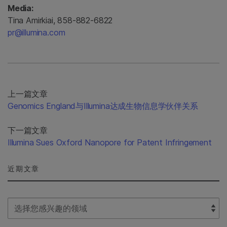
Media:
Tina Amirkiai, 858-882-6822
pr@illumina.com
上一篇文章
Genomics England与Illumina达成生物信息学伙伴关系
下一篇文章
Illumina Sues Oxford Nanopore for Patent Infringement
近期文章
Select Filter