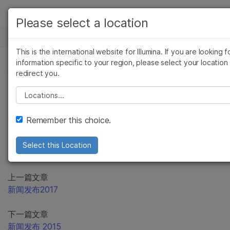
产品
Please select a location
解决方案
查看更多相关内容。选择您感兴趣的领域:
This is the international website for Illumina. If you are looking f
Skip to content
癌症研究
临床肿瘤学
学习
information specific to your region, please select your location
新闻稿
redirect you.
微生物学
生殖健康
农业基因组学
遗传病和罕见病
公司
Please select a location
复杂疾病
支持
Remember this choice.
推荐内容链接
Select this Location
上一篇文章
新闻发布2017
下一篇文章
新闻发布 2015