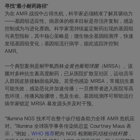
寻找“最小耐药路径”
为在 AMR 战役中占得先机，科学家必须精准了解其驱动力
——基因组适应性。病原体的根本目标是存活并复制，感染
控制成为与进化赛跑。科学家需持续鉴定耐药出现的基因组
与表型指标，其中核心策略是：微生物全基因组测序，快速
发现基因组变化；基因组流行病学，据此追踪并控制
AMR。
一个典型案例是耐甲氧西林
金黄色葡萄球菌
（MRSA）。该
菌对多种抗生素高度耐药，已从医院扩散至社区，运动员等
人群因皮肤接触面临风险。若受伤感染 MRSA，常规抗生素
可能失效，感染恶化并加速传播；一旦携带者进入医院等高
危环境，传播风险骤增，危及生命。基因组测序可帮助流行
病学家锁定 MRSA 暴发源头并及时干预。
“Illumina NGS 技术可在整个诊疗链条助力全球 AMR 危机应
对。”Illumina 全球医学事务传染病总监 Courtney Maus 表
示，“例如，
WHO 推荐
靶向 NGS 检测耐药
结核分枝杆菌
，