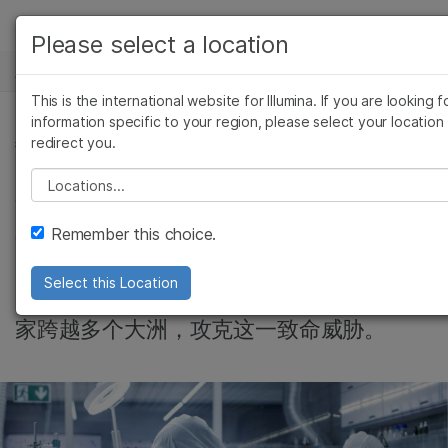
产品
Please select a location
新闻中心
解决方案
查看更多相关内容。选择您感兴趣的领域:
This is the international website for Illumina. If you are looking f
Skip to content
癌症研究
临床肿瘤学
学习
information specific to your region, please select your location
redirect you.
微生物学
生殖健康
微生物基因组学, 精准健康, 公司
农业基因组学
遗传病和罕见病
公司
Please select a location
解码基因组，共抗抗
复杂疾病
支持
Remember this choice.
菌药物耐药性
推荐内容链接
Select this Location
Illumina 开创性的测序技术正助力全球科学
家跨越多个大洲，攻克这一致命威胁。