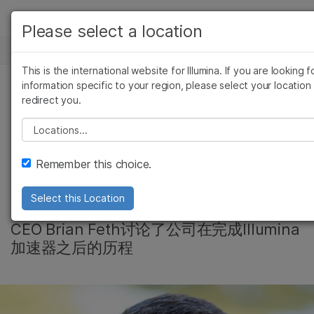
产品
Please select a location
新闻中心
解决方案
查看更多相关内容。选择您感兴趣的领域:
This is the international website for Illumina. If you are looking f
Skip to content
癌症研究
临床肿瘤学
学习
information specific to your region, please select your location
redirect you.
微生物学
生殖健康
Illumina加速器首期毕
农业基因组学
遗传病和罕见病
公司
Please select a location
复杂疾病
业公司Xcell Bio将有
支持
Remember this choice.
大动作
推荐内容链接
Select this Location
CEO Brian Feth讨论了公司在完成Illumina
加速器之后的历程