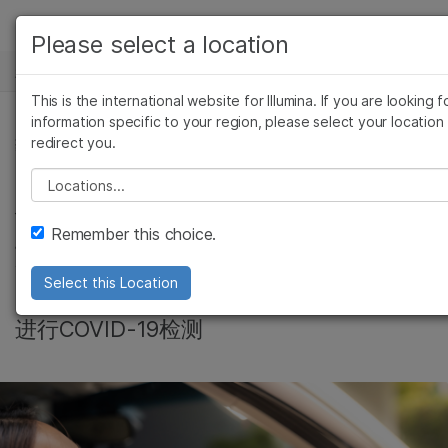
产品
Please select a location
新闻中心
解决方案
查看更多相关内容。选择您感兴趣的领域:
This is the international website for Illumina. If you are looking f
Skip to content
癌症研究
临床肿瘤学
学习
information specific to your region, please select your location
redirect you.
微生物学
生殖健康
药物开发基因组学, 微生物基因组学, 微生物, 产品
农业基因组学
遗传病和罕见病
公司
Please select a location
将COVIDSeq检测带
复杂疾病
支持
Remember this choice.
给更多客户
推荐内容链接
Select this Location
FDA的第二次修订利用其他的因美纳测序仪
进行COVID-19检测