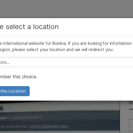
查看更多相关内容。选择您感兴趣的领域:
公司
支持
推荐内容链接
e select a location
癌症研究
临床肿瘤学
Illumina图片
SomaLogic 加入 Illumina
微生物学
生殖健康
he international website for Illumina. If you are looking for information
egion, please select your location and we will redirect you.
农业基因组学
遗传病和罕见病
复杂疾病
e select a location
新冠毒株测序纪实
ber this choice.
中心的交锋贡献一份正能量。
this Location
Se