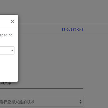
×
×
QUESTIONS
 specific
近期文章
lect Filter