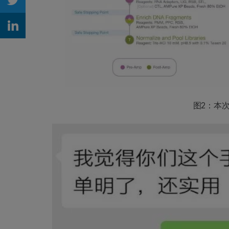
Share on Twitter
Share on Linkedin
图2：本