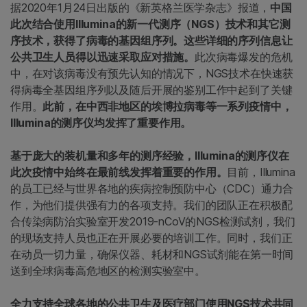
据2020年1月24日出版的《新英格兰医学杂志》报道，
中国
此次结合使用Illumina的新一代测序（NGS）技术和其它测
序技术，获得了病毒的基因组序列。这些详细的序列信息让
公共卫生人员得以迅速采取应对措施。
此次病毒爆发的危机
中，在对该病毒没有预先认知的情况下，NGS技术在快速获
得病毒全基因组序列以及随后开展的鉴别工作中起到了关键
作用。
此前，在中西非地区的埃博拉病毒等一系列疫情中，
Illumina的测序仪均发挥了重要作用。
基于庞大的装机量和多年的测序经验，Illumina的测序仪在
此次疫情中始终在最前线发挥着重要的作用。
目前，Illumina
的员工已经与世界各地的疾病控制预防中心（CDC）通力合
作，为他们提供强有力的各项支持。我们的团队正在积极配
合传染病防治实验室开发2019-nCoV的NGS检测试剂，我们
的现场支持人员也正在开展必要的培训工作。同时，我们正
在动员一切力量，确保仪器、耗材和NGS试剂能在第一时间
送到全球病毒高危地区的检测实验室中。
全力支持全球各地的公共卫生及医疗部门使用NGS技术共同