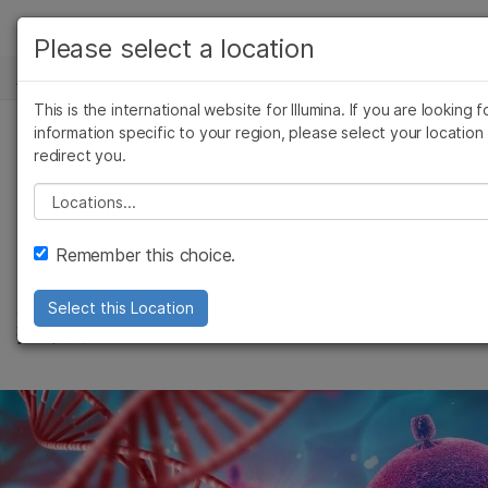
产品
Please select a location
新闻中心
解决方案
查看更多相关内容。选择您感兴趣的领域:
This is the international website for Illumina. If you are looking f
Skip to content
癌症研究
临床肿瘤学
学习
information specific to your region, please select your location
redirect you.
微生物学
生殖健康
Illumina助力新型冠状
农业基因组学
遗传病和罕见病
公司
Please select a location
复杂疾病
病毒鉴别与防控
支持
Remember this choice.
推荐内容链接
新一代测序技术（NGS）加速病毒识别和防
Select this Location
控布局