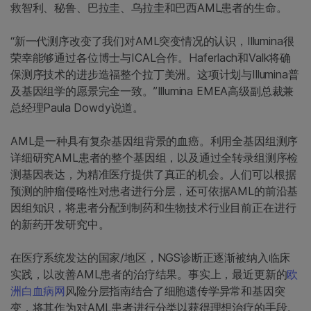
救智利、秘鲁、巴拉圭、乌拉圭和巴西AML患者的生命。
“新一代测序改变了我们对AML突变情况的认识，Illumina很
荣幸能够通过各位博士与ICAL合作。Haferlach和Valk将确
保测序技术的进步造福整个拉丁美洲。这项计划与Illumina普
及基因组学的愿景完全一致。”Illumina EMEA高级副总裁兼
总经理Paula Dowdy说道。
AML是一种具有复杂基因组背景的血癌。利用全基因组测序
详细研究AML患者的整个基因组，以及通过全转录组测序检
测基因表达，为精准医疗提供了真正的机会。人们可以根据
预测的肿瘤侵略性对患者进行分层，还可依据AML的前沿基
因组知识，将患者分配到制药和生物技术行业目前正在进行
的新药开发研究中。
在医疗系统发达的国家/地区，NGS诊断正逐渐被纳入临床
实践，以改善AML患者的治疗结果。事实上，最近更新的
欧
洲白血病网
风险分层指南结合了细胞遗传学异常和基因突
变，将其作为对AML患者进行分类以获得理想治疗的手段。