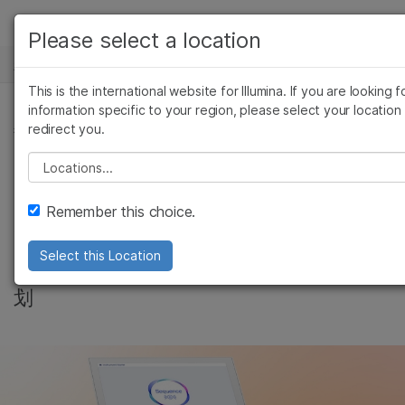
产品
Please select a location
新闻中心
解决方案
查看更多相关内容。选择您感兴趣的领域:
This is the international website for Illumina. If you are looking f
Skip to content
癌症研究
临床肿瘤学
学习
information specific to your region, please select your location
redirect you.
微生物学
生殖健康
微生物, 癌症研究, 肿瘤
农业基因组学
遗传病和罕见病
公司
Please select a location
改变急性骨髓性白血
复杂疾病
支持
Remember this choice.
病的诊断和护理
推荐内容链接
Select this Location
Illumina支持将NGS技术引入拉丁美洲的计
划