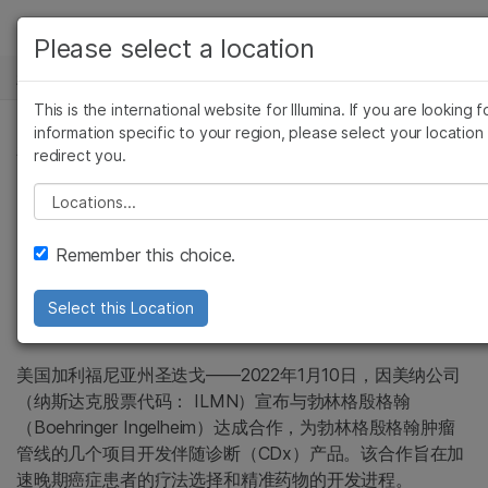
产品
Please select a location
新闻中心
解决方案
查看更多相关内容。选择您感兴趣的领域:
This is the international website for Illumina. If you are looking f
Skip to content
癌症研究
临床肿瘤学
学习
information specific to your region, please select your location
新闻稿
redirect you.
微生物学
生殖健康
农业基因组学
遗传病和罕见病
公司
因美纳与勃林格殷格
Please select a location
复杂疾病
支持
翰达成伴随诊断合作
Remember this choice.
推荐内容链接
Select this Location
美国加利福尼亚州圣迭戈——2022年1月10日，因美纳公司
（纳斯达克股票代码： ILMN）宣布与勃林格殷格翰
（Boehringer Ingelheim）达成合作，为勃林格殷格翰肿瘤
管线的几个项目开发伴随诊断（CDx）产品。该合作旨在加
速晚期癌症患者的疗法选择和精准药物的开发进程。