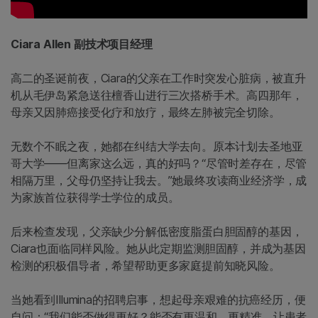
Ciara Allen 副技术项目经理
高二的圣诞前夜，Ciara的父亲在工作时突发心脏病，被直升
机从毛伊岛紧急送往檀香山进行三次搭桥手术。高四那年，
母亲又因肺癌接受化疗和放疗，最终左肺被完全切除。
无数个不眠之夜，她都在纠结大学去向。原本计划去圣地亚
哥大学——但离家这么远，真的好吗？“尽管时差存在，尽管
相隔万里，父母仍坚持让我去。”她最终攻读商业经济学，成
为家族首位获得学士学位的成员。
后来检查发现，父亲缺少分解低密度脂蛋白胆固醇的基因，
Ciara也面临同样风险。她从此定期监测胆固醇，并成为基因
检测的积极倡导者，希望帮助更多家庭提前知晓风险。
当她看到Illumina的招聘启事，想起母亲艰难的抗癌经历，便
自问：“我们能否做得更好？能否有更温和、更精准、让患者