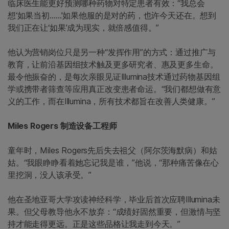
临床医生能更好预测哪种药物对特定患者有效：“我总会
想‘如果当初……’如果他服的是对的药，也许今天还在。想到
我们正在让‘如果’成为现实，就倍感值得。”
他认为营销岗位只是另一种“发挥作用”的方式：通过推广与
教育，让前沿基因组技术触及更多研究者、惠及更多生命。
最令他振奋的，是每次亲眼见证Illumina技术通过药物基因组
学或携带者筛查等应用真正改变患者命运。“我们都想做有意
义的工作，而在Illumina，所有技术都旨在改善人类健康。”
Miles Rogers 制造设备工程师
童年时，Miles Rogers先后失去祖父（阿尔茨海默病）和姑
姑。“我眼睁睁看着她忘记我是谁，”他说，“那种痛苦像在心
里挖洞，没人该承受。”
他在圣地亚哥大学攻读神经科学，毕业后首次应聘Illumina未
果。但父母教导他永不放弃：“成绩好固然重要，但激情与坚
持才能走得更远。正是这些品格让我走到今天。”