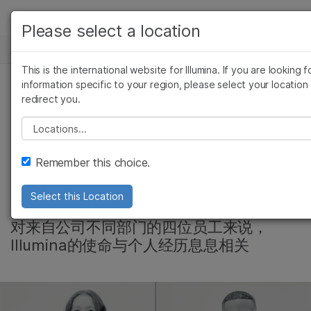
产品
Please select a location
新闻中心
解决方案
查看更多相关内容。选择您感兴趣的领域:
This is the international website for Illumina. If you are looking f
Skip to content
癌症研究
临床肿瘤学
学习
information specific to your region, please select your location
redirect you.
微生物学
生殖健康
Video: Illumina员工
农业基因组学
遗传病和罕见病
公司
Please select a location
复杂疾病
分享是谁激励他们投
支持
Remember this choice.
身基因组学
推荐内容链接
Select this Location
对来自公司不同部门的四位员工来说，
Illumina的使命与个人经历息息相关