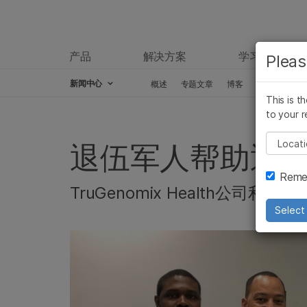
产品
解决方案
学习
Pleas
新闻中心
概述
专题文章
博客
新闻稿
This is t
Skip to content
to your r
Pleas
退伍军人帮助退伍
Remem
TruGenomix Health公
Select 