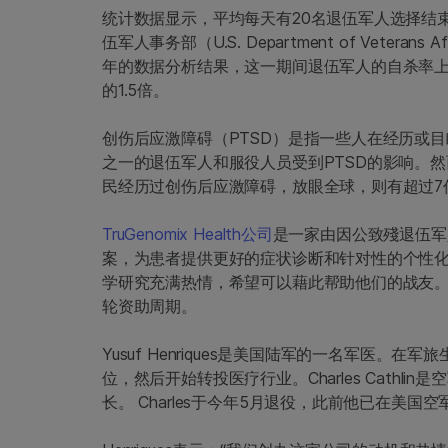
统计数据显示，平均每天有20名退伍军人选择结
伍军人事务部（U.S. Department of Veterans 
年的数据分析结果，这一期间退伍军人的自杀率上
的1.5倍。
创伤后应激障碍（PTSD）是指一些人在经历或
之一的退伍军人和服役人员受到PTSD的影响。然
民经历过创伤后应激障碍，放眼全球，则有超过7
TruGenomix Health公司
是一家由因公致殘退伍军
案，为患者提供更好的症状诊断和针对性的个性
学研究充满热情，希望可以藉此帮助他们的战友。TruGe
轮资助周期。
Yusuf Henriques是美国陆军的一名军医
位，然后开始转投医疗行业。Charles Cath
长。 Charles于今年5月退役，此前他已在美国