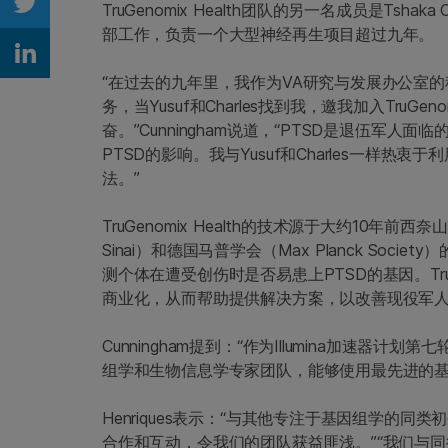
TruGenomix Health团队的另一名成员是Tsh
Share on Twitter
部工作，负责一个大型神经再生项目超过九年。
Share on Linkedin
“在过去的九年里，我作为VA研究与发展办公室
务，当Yusuf和Charles找到我，邀我加入TruGe
奋。”Cunningham说道，“PTSD是退伍军
PTSD的影响。我与Yusuf和Charles一样
法。”
TruGenomix Health的技术源于大约10年前西奈山伊坎医
Sinai）和德国马普学会（Max Planck So
测个体在遭受创伤时是否易患上PTSD的基因。TruG
商业化，从而帮助提供解决方案，以改善现役军
Cunningham提到：“作为Illumina加速器计
组学和生物信息学专家团队，能够使用最先进的基
Henriques表示：“与其他专注于基因组学的同类
合作和互动，令我们的团队获益匪浅。”“我们与