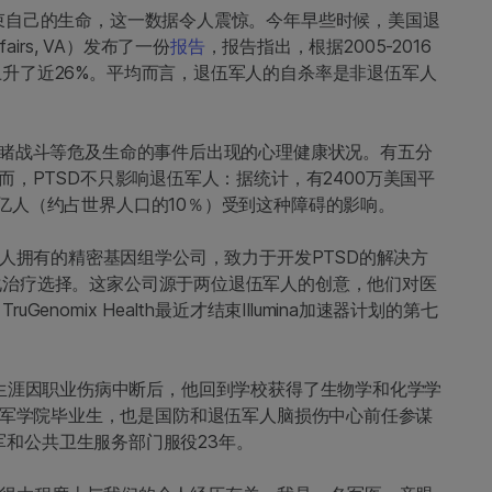
束自己的生命，这一数据令人震惊。今年早些时候，美国退
Affairs, VA）发布了一份
报告
，报告指出，根据2005-2016
升了近26%。平均而言，退伍军人的自杀率是非退伍军人
目睹战斗等危及生命的事件后出现的心理健康状况。有五分
而，PTSD不只影响退伍军人：据统计，有2400万美国平
亿人（约占世界人口的10％）受到这种障碍的影响。
人拥有的精密基因组学公司，致力于开发PTSD的解决方
化治疗选择。这家公司源于两位退伍军人的创意，他们对医
nomix Health最近才结束Illumina加速器计划的第七
。在军旅生涯因职业伤病中断后，他回到学校获得了生物学和化学学
lin是空军学院毕业生，也是国防和退伍军人脑损伤中心前任参谋
空军和公共卫生服务部门服役23年。