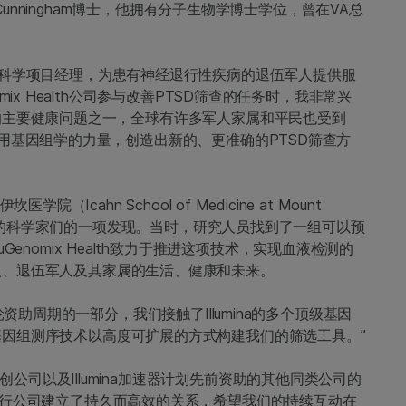
aka Cunningham博士，他拥有分子生物学博士学位，曾在VA总
的科学项目经理，为患有神经退行性疾病的退伍军人提供服
nomix Health公司参与改善PTSD筛查的任务时，我非常兴
人面临的主要健康问题之一，全球有许多军人家属和平民也受到
热衷于利用基因组学的力量，创造出新的、更准确的PTSD筛查方
学院（Icahn School of Medicine at Mount
ciety）的科学家们的一项发现。当时，研究人员找到了一组可以预
enomix Health致力于推进这项技术，实现血液检测的
人、退伍军人及其家属的生活、健康和未来。
划第七轮资助周期的一部分，我们接触了Illumina的多个顶级基因
因组测序技术以高度可扩展的方式构建我们的筛选工具。”
初创公司以及Illumina加速器计划先前资助的其他同类公司的
同行公司建立了持久而高效的关系，希望我们的持续互动在