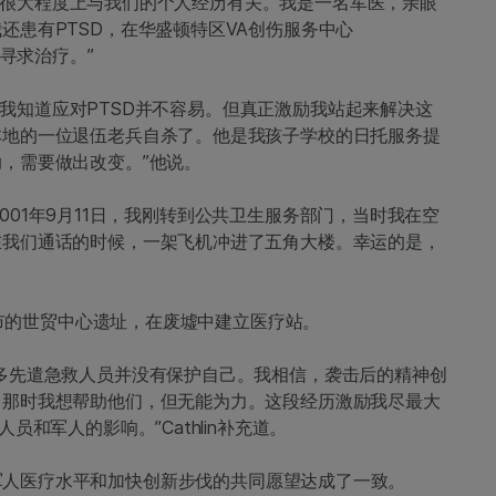
和热情很大程度上与我们的个人经历有关。我是一名军医，亲眼
还患有PTSD，在华盛顿特区VA创伤服务中心
ter）寻求治疗。”
命。“我知道应对PTSD并不容易。但真正激励我站起来解决这
本地的一位退伍老兵自杀了。他是我孩子学校的日托服务提
，需要做出改变。”他说。
“2001年9月11日，我刚转到公共卫生服务部门，当时我在空
在我们通话的时候，一架飞机冲进了五角大楼。幸运的是，
纽约市的世贸中心遗址，在废墟中建立医疗站。
多先遣急救人员并没有保护自己。我相信，袭击后的精神创
。那时我想帮助他们，但无能为力。这段经历激励我尽最大
和军人的影响。”Cathlin补充道。
就改善退伍军人医疗水平和加快创新步伐的共同愿望达成了一致。