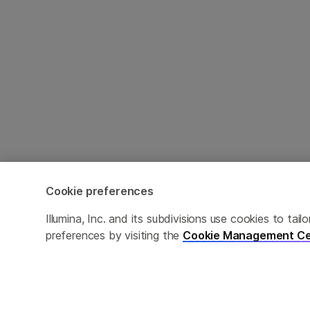
Cookie preferences
Cookie Management Center
隐私政策
Illumina, Inc. and its subdivisions use cookies to t
preferences by visiting the
Cookie Management Ce
© 2026 Illumina, Inc. 保留最终解释权。