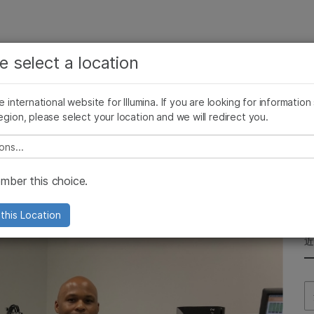
查看更多相关内容。选择您感兴趣的领域:
公司
支持
推荐内容链接
e select a location
癌症研究
临床肿瘤学
Illumina图片
SomaLogic 加入 Illumina
微生物学
生殖健康
he international website for Illumina. If you are looking for information
egion, please select your location and we will redirect you.
农业基因组学
遗传病和罕见病
复杂疾病
e select a location
军人克服“隐形创伤”
ber this choice.
司利用基因组学来对抗创伤后应激障碍
this Location
Se