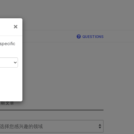
×
×
QUESTIONS
 specific
近期文章
lect Filter