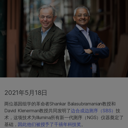
2021年5月18日
两位基因组学的革命者Shankar Balasubramanian教授和
David Klenerman教授共同发明了
边合成边测序（SBS）
技
术，这项技术为Illumina所有新一代测序（NGS）仪器奠定了
基础，
因此他们被授予了千禧年科技奖
。