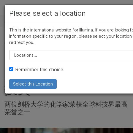
产品
Please select a location
新闻中心
解决方案
查看更多相关内容。选择您感兴趣的领域:
This is the international website for Illumina. If you are looking f
Skip to content
癌症研究
临床肿瘤学
学习
information specific to your region, please select your location
redirect you.
微生物学
生殖健康
社区, 公司
农业基因组学
遗传病和罕见病
公司
Please select a location
Video: SBS测序技术
复杂疾病
支持
Remember this choice.
发明者荣获千禧年科
推荐内容链接
技奖
Select this Location
两位剑桥大学的化学家荣获全球科技界最高
荣誉之一