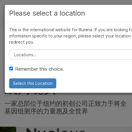
产品
Please select a location
新闻中心
解决方案
查看更多相关内容。选择您感兴趣的领域:
This is the international website for Illumina. If you are looking f
Skip to content
癌症研究
临床肿瘤学
学习
information specific to your region, please select your location
redirect you.
微生物学
生殖健康
精准健康, 群体基因组学
农业基因组学
遗传病和罕见病
公司
Please select a location
Nucleus Genomics
复杂疾病
支持
Remember this choice.
致力推动个性化医疗
推荐内容链接
成为现实
Select this Location
一家总部位于纽约的初创公司正致力于将全
基因组测序的力量惠及全世界