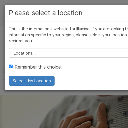
产品
Please select a location
新闻中心
解决方案
查看更多相关内容。选择您感兴趣的领域:
This is the international website for Illumina. If you are looking f
Skip to content
癌症研究
临床肿瘤学
学习
information specific to your region, please select your location
redirect you.
微生物学
生殖健康
肿瘤, 精准健康, 公司
农业基因组学
遗传病和罕见病
公司
Please select a location
癌症患者错失良机
复杂疾病
支持
Remember this choice.
现行指南建议参与临床试验，为何我们不通
推荐内容链接
过检测进行入组？
Select this Location