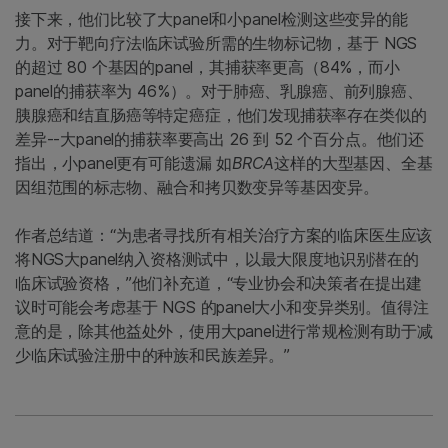
接下来，他们比较了大panel和小panel检测这些变异的能
力。对于靶向疗法临床试验所需的生物标记物，基于 NGS
的超过 80 个基因的panel，其捕获率更高（84%，而小
panel的捕获率为 46%）。对于肺癌、乳腺癌、前列腺癌、
胰腺癌和结直肠癌等特定癌症，他们发现捕获率存在类似的
差异--大panel的捕获率要高出 26 到 52 个百分点。他们还
指出，小panel更有可能遗漏 如
BRCA
这样的大型基因、全基
因组范围的标志物、融合和拷贝数变异等基因变异。
作者总结道：“为患者寻找所有相关治疗方案的临床医生应该
将NGS大panel纳入资格测试中，以最大限度地识别潜在的
临床试验资格，”他们补充道，“专业协会和决策者在提出建
议时可能会考虑基于 NGS 的panel大小和变异类别。值得注
意的是，除其他益处外，使用大panel进行常规检测有助于减
少临床试验注册中的种族和民族差异。”