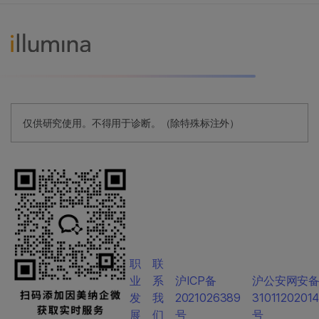
仅供研究使用。不得用于诊断。（除特殊标注外）
职
联
业
系
沪ICP备
沪公安网安
发
我
2021026389
3101120201
展
们
号
号