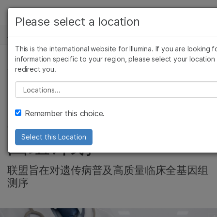
产品
Please select a location
新闻中心
解决方案
查看更多相关内容。选择您感兴趣的领域:
This is the international website for Illumina. If you are looking f
Skip to content
癌症研究
临床肿瘤学
学习
information specific to your region, please select your location
redirect you.
微生物学
生殖健康
复杂疾病
农业基因组学
遗传病和罕见病
公司
Please select a location
多家顶级健康和研究
复杂疾病
支持
Remember this choice.
机构联合启动医疗基
推荐内容链接
因组计划
Select this Location
联盟旨在对遗传病普及高质量临床全基因组
测序