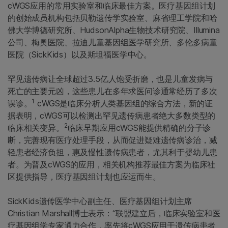
cWGS应用的常用实验室和临床最佳方案。医疗基因组计划
的创始成员机构包括贝勒遗传学实验室、麻省理工学院和哈
佛大学博德研究所、HudsonAlpha生物技术研究院、Illumina
公司、梅奥医院、拉迪儿童基因组医学研究所、多伦多病童
医院（SickKids）以及斯坦福医学中心。
罕见遗传病让全球超过3.5亿人饱受折磨，也是儿童发病与
死亡的主要元凶，这些患儿在多年求医问诊通常经历了多次
1
误诊。
cWGS是临床分析人类基因组的综合方法，新的证
据表明，cWGS可以检测出罕见遗传病患者绝大多数类型的
2
临床相关变异。
临床早期应用cWGS能提供精确的分子诊
断，完善现有医疗处理手段，从而促进疑难遗传病诊治，减
轻患者经济负担，惠及慢性遗传病患者，尤其利于婴幼儿患
者。为普及cWGS的应用，相关机构推荐最佳方案为临床社
区提供指导，医疗基因组计划也应运而生。
SickKids遗传医学中心副主任、医疗基因组计划主席
Christian Marshall博士表示：“联盟建立后，临床实验室和医
疗基因组学专家通力合作，率先将cWGS应用于遗传病患者