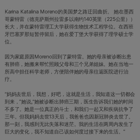
Karina Katalina Moreno的美国梦之路迂回曲折。
她在墨西
哥蒙特雷（德克萨斯州拉雷多以南约140英里（225公里））
长大，并在蒙特雷理工大学获得生物技术工程学位。在西班
牙巴塞罗那短暂停留后，她在爱丁堡大学获得了理学硕士学
位。
因为家庭原因Moreno回到了蒙特雷。她的母亲被诊断出患
有肺癌，她搬来帮忙照顾父母和三个兄弟姐妹。她在当地一
所高中担任科学老师，方便陪伴她的母亲往返医院进行治
疗。
“妈妈去世后，我想，好吧，这就是生活，我知道这一切都会
到来，”她说,“她被诊断出肺癌三期，医生告诉我们她的时间
不多了。她是一位真正的斗士，和我们一起又和疾病抗争了
三年。但我妈妈去世13天后，我爸爸也因新冠肺炎去世了。
那一刻，我感到无比失落和迷茫。我的生活在两周内发生了
巨大的变化，我不知道自己该如何度过接下来的生活。”