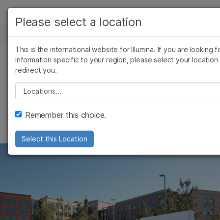
产品
Please select a location
新闻中心
解决方案
查看更多相关内容。选择您感兴趣的领域:
This is the international website for Illumina. If you are looking f
Skip to content
癌症研究
临床肿瘤学
学习
information specific to your region, please select your location
redirect you.
微生物学
生殖健康
因美纳有关不可靠实
农业基因组学
遗传病和罕见病
公司
Please select a location
复杂疾病
体清单的声明
支持
Remember this choice.
推荐内容链接
Select this Location