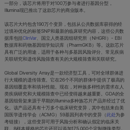
一部分，该芯片将用于对100万参与者进行基因分型，
Illumina现已推出了这款芯片的商业版本。
该芯片大约包含190万个变异，包括从公共数据库获得的经
过填补优化的标签SNP和最新的临床研究内容，这些公共数
据库包括
ClinVar
、国立人类基因组研究所（NHGRI）- EBI
数据库和药物基因组学知识库（PharmGKB）等。这款芯片
具有广泛的用途，适用于各种与多基因风险评分、常见疾病
关联研究和遗传风险筛查有关的大规模筛查和关联研究。
Global Diversity Array是一款经济型工具，可对全球群体进
行大规模的遗传筛查。它在26个不同的群体中提供了极高的
基因组覆盖率和填补性能。现在，对种族多样性的需求在人
类疾病研究和大规模筛查中已经变得越来越重要。GDA的全
基因组骨架来源于早期的Illumina多种族芯片产品并经过了优
化。该产品还具有十万多个临床研究变异，其中包括来自美
国医学遗传学会（ACMG）59基因列表中的变异（
此处
为参
考链接），这些变异可用于风险分析和确认假定的临床关
联。8样本规格的芯片还可以添加175,000个定制微珠类型。