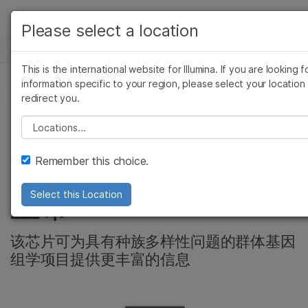
产品
Please select a location
新闻中心
解决方案
查看更多相关内容。选择您感兴趣的领域:
This is the international website for Illumina. If you are looking f
Skip to content
癌症研究
临床肿瘤学
学习
information specific to your region, please select your location
redirect you.
微生物学
生殖健康
复杂疾病基因组学, 遗传&罕见疾病
农业基因组学
遗传病和罕见病
公司
Please select a location
Illumina Global
复杂疾病
支持
Remember this choice.
Diversity Array现已
推荐内容链接
上市
Select this Location
该芯片可为具有种族多样性问题的群体基因
组学项目提供更丰富的信息