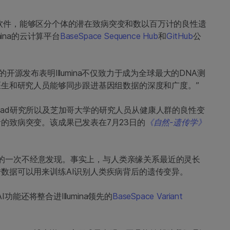
AI）软件，能够区分个体的潜在致病突变和数以百万计的良性遗
ina的云计算平台
BaseSpace Sequence Hub
和
GitHub
公
：“软件的开源发布表明Illumina不仅致力于成为全球最大的DNA测
医生和研究人员能够同步跟进基因组数据的深度和广度。”
Broad研究所以及芝加哥大学的研究人员从健康人群的良性变
的致病突变。该成果已发表在7月23日的
《自然-遗传学》
的一次不经意发现。事实上，与人类亲缘关系最近的灵长
数据可以用来训练AI识别人类疾病背后的遗传变异。
功能还将整合进Illumina领先的
BaseSpace Variant