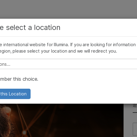
查看更多相关内容。选择您感兴趣的领域:
公司
支持
推荐内容链接
e select a location
癌症研究
临床肿瘤学
Illumina图片
SomaLogic 加入 Illumina
微生物学
生殖健康
he international website for Illumina. If you are looking for information
egion, please select your location and we will redirect you.
农业基因组学
遗传病和罕见病
复杂疾病
e select a location
AI软件
ber this choice.
因组数据的效用
this Location
Se