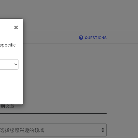
×
×
QUESTIONS
 specific
近期文章
lect Filter