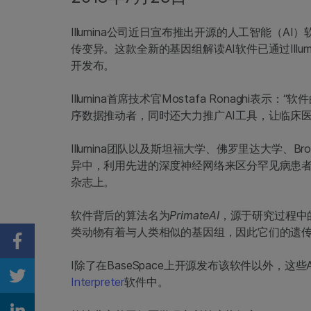
Illumina公司近日宣布推出开源的人工智能（
传变异。这款全新的基因组解读AI软件已通过Illum
开发布。
Illumina首席技术官Mostafa Ronaghi表示
序数据推动者，同时还大力推广AI工具，让临床
Illumina团队以及斯坦福大学、佛罗里达大学、
异中，利用先进的深度神经网络来区分罕见病患者
杂志上。
软件背后的算法名为
PrimateAI
，源于研究过程中
类动物有着与人类相似的基因组，因此它们的遗传
Share on Facebook
I除了在BaseSpace上开源发布该软件以外，这些AI
Interpreter
软件中。
Share on Twitter