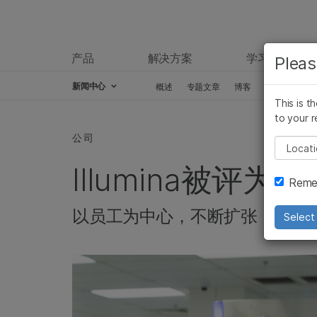
产品
解决方案
学习
Pleas
新闻中心
概述
专题文章
博客
新闻稿
This is t
Skip to content
to your r
公司
Pleas
Illumina被评
Remem
以员工为中心，不断扩张
Select 