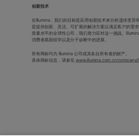
创新技术
在Illumina，我们的目标是应用创新技术来分析遗传
是提供创新、灵活、可扩展的解决方案以满足客户的需求
质量水平的全球性公司，我们努力应对这一挑战。Illum
消费者基因组学以及分子诊断中的进展。
所有商标均为 Illumina 公司或其各自所有者的财产。
具体商标信息，请参见
www.illumina.com.cn/company/l