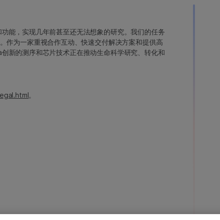
变异和功能，实现几年前甚至还无法想象的研究。我们的任务
。作为一家重视合作互动、快速交付解决方案和提供高
ina创新的测序和芯片技术正在推动生命科学研究、转化和
egal.html
。