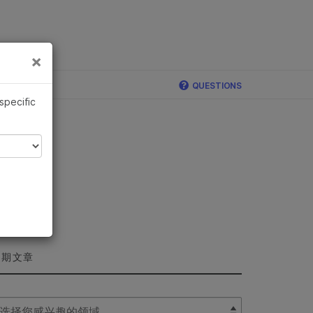
×
×
QUESTIONS
 specific
近期文章
lect Filter