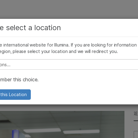
查看更多相关内容。选择您感兴趣的领域:
公司
支持
推荐内容链接
e select a location
癌症研究
临床肿瘤学
Illumina图片
SomaLogic 加入 Illumina
微生物学
生殖健康
he international website for Illumina. If you are looking for information
egion, please select your location and we will redirect you.
农业基因组学
遗传病和罕见病
复杂疾病
e select a location
为新加坡最佳雇主之一
ber this choice.
this Location
Se