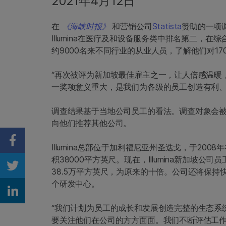
2021年4月12日
在
《海峡时报》
和营销公司
Statista
赞助的一项调
Illumina在医疗及和设备服务类中排名第二，在
约9000名来不同行业的从业人员，了解他们对17
“再次被评为新加坡最佳雇主之一，让人倍感温暖，”Ill
一奖项意义重大，是我们为各级的员工创造有利、
调查结果基于当地公司员工的看法。调查对象会
向他们推荐其他公司。
Share on Facebook
Illumina总部位于加利福尼亚州圣迭戈，于20
积38000平方英尺。现在，Illumina新加坡
Share on Twitter
38.5万平方英尺，为原来的十倍。公司还将保持
个研发中心。
Share on Linkedin
“我们计划为员工的成长和发展创造完整的生态系统
要关注他们在公司的方方面面。我们不断评估工