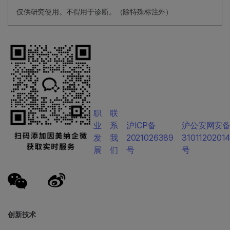
仅供研究使用。不得用于诊断。（除特殊标注外）
职
联
业
系
沪ICP备
沪公安网安
发
我
2021026389
3101120201
展
们
号
号
创新技术