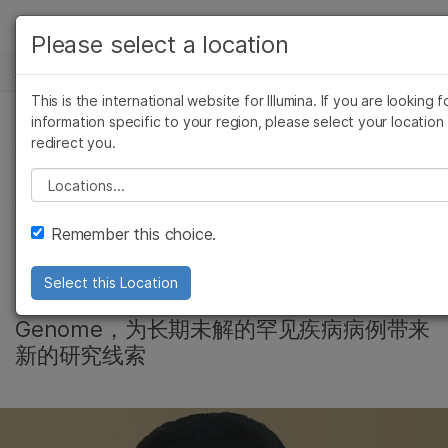
产品
Please select a location
新闻中心
解决方案
查看更多相关内容。选择您感兴趣的领域:
This is the international website for Illumina. If you are looking f
Skip to content
癌症研究
临床肿瘤学
学习
information specific to your region, please select your location
redirect you.
微生物学
生殖健康
遗传&罕见疾病, 产品
农业基因组学
遗传病和罕见病
公司
Please select a location
解码人类基因组“暗
复杂疾病
支持
Remember this choice.
区”中的关键线索
推荐内容链接
Select this Location
台北荣总牛道明医生运用因美纳TruPath
Genome，为长期未解的罕见疾病病例带来
新的研究线索