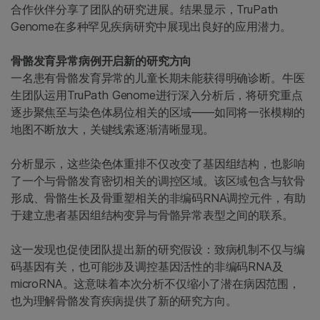
合作伙伴分享了团队的研究进展。结果显示，TruPath
Genome在多种罕见疾病研究中展现出良好的应用潜力。
骨骼发育异常病例开启新的研究方向
一名患有骨骼发育异常的儿童长期未能获得明确诊断。牛医
生团队运用TruPath Genome进行深入分析后，将研究重点
逐步聚焦至与染色体易位相关的区域——如同将一张模糊的
地图不断放大，关键线索逐渐清晰显现。
分析显示，这些染色体重排不仅改变了基因组结构，也影响
了一个与骨骼发育密切相关的调控区域。该区域包含与软骨
形成、骨骼生长及骨重塑相关的非编码RNA调控元件，有助
于建立患者基因组结构变异与骨骼异常表型之间的联系。
这一发现也促使团队提出新的研究假设：致病机制不仅与编
码基因有关，也可能涉及调控基因活性的非编码RNA及
microRNA。这意味着本次分析不仅缩小了潜在病因范围，
也为理解骨骼发育疾病提供了新的研究方向。