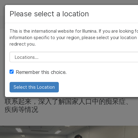
产品
Please select a location
新闻中心
解决方案
查看更多相关内容。选择您感兴趣的领域:
This is the international website for Illumina. If you are looking f
Skip to content
癌症研究
临床肿瘤学
学习
information specific to your region, please select your location
redirect you.
微生物学
生殖健康
精准健康, 群体基因组学
农业基因组学
遗传病和罕见病
公司
Please select a location
日本标志性研究项目
复杂疾病
支持
Remember this choice.
覆盖10万基因组
推荐内容链接
Select this Location
ToMMo项目正在将个体健康与基因组数据
联系起来，深入了解国家人口中的痴呆症、
疾病等情况