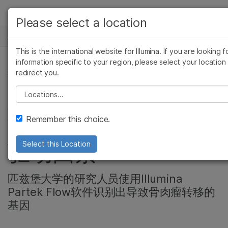
产品
Please select a location
新闻中心
解决方案
查看更多相关内容。选择您感兴趣的领域:
This is the international website for Illumina. If you are looking f
Skip to content
癌症研究
临床肿瘤学
学习
information specific to your region, please select your location
redirect you.
微生物学
生殖健康
癌症研究, 精准健康, 产品
农业基因组学
遗传病和罕见病
公司
Please select a location
单细胞RNA分析发现
复杂疾病
支持
Remember this choice.
可能导致骨癌的遗传
推荐内容链接
驱动因素
Select this Location
匹兹堡大学的研究人员使用Illumina
Partek Flow软件识别出导致骨肉瘤转移的
基因