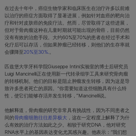
在过去十年中，癌症生物学家和临床医生在治疗许多以前难
以治疗的癌症方面取得了显著进展，例如针对血癌的靶向治
疗和针对皮肤癌的免疫疗法。然而，尽管取得了这些进展，
但对于骨肉瘤这种在儿童时期就可能出现的骨癌，目前仍然
没有有效的治愈手段。大约60%至70%的患者在经过手术和
化疗后可以存活，但如果肿瘤已经转移，则他们的生存率就
会骤降至
20%至30%.
。
匹兹堡大学牙科学院Giuseppe Intini实验室的博士后研究员
Luigi Mancinelli正在使用新一代转录组学工具来研究骨肉瘤
的转移机制。他们的目标是阻止肿瘤发生转移，因为这是导
致许多患者死亡的原因。“你需要知道这些细胞具有什么特
性，使它们能够存活并发生转移，”Mancinelli说。
他解释道，骨肉瘤的研究非常具有挑战性，因为不同患者之
间的
骨肉瘤细胞往往差异极大
，这在一定程度上解释了为什
么有效的治疗方法如此之少。相较于研究DNA，他对研究
RNA水平上的基因表达变化尤其感兴趣。他表示：“我们想