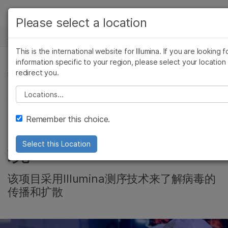
产品
Please select a location
新闻中心
解决方案
查看更多相关内容。选择您感兴趣的领域:
This is the international website for Illumina. If you are looking f
Skip to content
癌症研究
临床肿瘤学
学习
information specific to your region, please select your location
redirect you.
微生物学
生殖健康
细胞和分子生物学, 药物开发基因组学, 公司, 微生物
农业基因组学
遗传病和罕见病
公司
Please select a location
澳大利亚建立首个国
复杂疾病
支持
Remember this choice.
家COVID-19追踪系
推荐内容链接
统
Select this Location
该项目采用Illumina测序技术来了解病毒的
传播和扩散