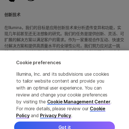
创新技术
在Illumina，我们的目标是应用创新技术来分析遗传变异和功能，实
现几年前甚至还无法想象的研究。我们的任务是提供创新、灵活、可
扩展的解决方案以满足客户的需求。作为一家重视合作互动、快速交
付解决方案和提供高质量水平的全球性公司，我们努力应对这一挑
战。Illumina创新的测序和芯片技术正在推动生命科学研究、转化和
消费者基因组学以及分子诊断中的进展。
Cookie preferences
所有商标均为 Illumina 公司或其各自所有者的财产。
Illumina, Inc. and its subdivisions use cookies
具体商标信息，请参见
to tailor website content and provide you
www.illumina.com.cn/company/legal.html
。
with an optimal user experience. You can
review and change your cookie preferences
Cookie Management Center
by visiting the
Cookie Management Center
.
For more details, please review our
Cookie
隐私政策
Policy
and
Privacy Policy
.
Got it