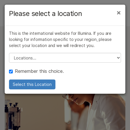
产品
×
Please select a location
×
生物制药与制药应用
解决方案
查看更多相关内容。选择您感兴趣的领域:
概述
This is the international website for Illumina. If you are
癌症研究
临床肿瘤学
学习
looking for information specific to your region, please
ADC或其他靶向药物临床研究
微生物学
生殖健康
上市后：IIT研究者发起研究
select your location and we will redirect you.
农业基因组学
遗传病和罕见病
公司
Please select a location
复杂疾病
临床研究
因美纳药物开发解决方案
支持
早期药物/靶点发现
Remember this choice.
推荐内容链接
Select this Location