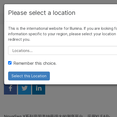
产品
Please select a location
基因组学研究中心
解决方案
查看更多相关内容。选择您感兴趣的领域:
Skip to content
This is the international website for Illumina. If you are looking f
癌症研究
临床肿瘤学
学习
information specific to your region, please select your location
NovaSeq X软件更新v1.4
微生物学
生殖健康
redirect you.
农业基因组学
遗传病和罕见病
公司
提升了数据质量和客户易
Please select a location
复杂疾病
支持
用性
Remember this choice.
推荐内容链接
Select this Location
Share on Facebook
Share on Twitter
Share on Linkedin
NovaSeq X系列是因美纳最强大的测序平台，采用XLEAP-