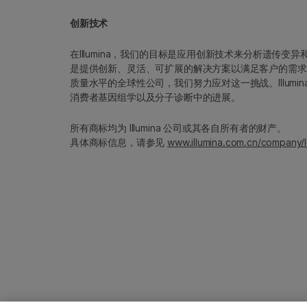
创新技术
在Illumina，我们的目标是应用创新技术来分析遗传
是提供创新、灵活、可扩展的解决方案以满足客户的需求
质量水平的全球性公司，我们努力应对这一挑战。Illum
消费者基因组学以及分子诊断中的进展。
所有商标均为 Illumina 公司或其各自所有者的财产。
具体商标信息，请参见
www.illumina.com.cn/company/l