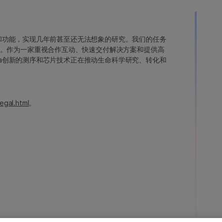
变异和功能，实现几年前甚至还无法想象的研究。我们的任务
。作为一家重视合作互动、快速交付解决方案和提供高
ina创新的测序和芯片技术正在推动生命科学研究、转化和
egal.html
。