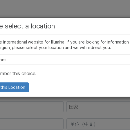
查看更多相关内容。选择您感兴趣的领域:
公司
支持
推荐内容链接
e select a location
癌症研究
临床肿瘤学
微生物学
生殖健康
he international website for Illumina. If you are looking for information
egion, please select your location and we will redirect you.
农业基因组学
遗传病和罕见病
复杂疾病
e select a location
ber this choice.
this Location