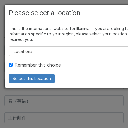
产品
Please select a location
解决方案
查看更多相关内容。选择您感兴趣的领域:
This is the international website for Illumina. If you are looking f
information specific to your region, please select your location
癌症研究
临床肿瘤学
学习
redirect you.
微生物学
生殖健康
农业基因组学
遗传病和罕见病
公司
Please select a location
复杂疾病
支持
Remember this choice.
推荐内容链接
Select this Location