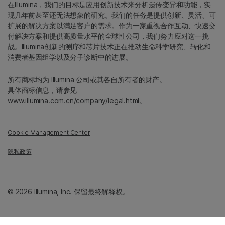
在Illumina，我们的目标是应用创新技术来分析遗传变异和功能，实
现几年前甚至还无法想象的研究。我们的任务是提供创新、灵活、可
扩展的解决方案以满足客户的需求。作为一家重视合作互动、快速交
付解决方案和提供高质量水平的全球性公司，我们努力应对这一挑
战。Illumina创新的测序和芯片技术正在推动生命科学研究、转化和
消费者基因组学以及分子诊断中的进展。
所有商标均为 Illumina 公司或其各自所有者的财产。
具体商标信息，请参见
www.illumina.com.cn/company/legal.html
。
Cookie Management Center
隐私政策
© 2026 Illumina, Inc. 保留最终解释权。