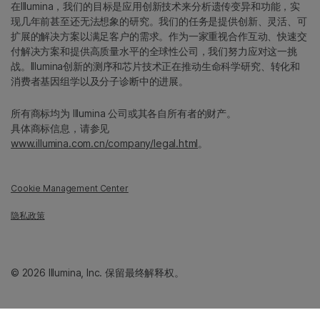
在Illumina，我们的目标是应用创新技术来分析遗传变异和功能，实
现几年前甚至还无法想象的研究。我们的任务是提供创新、灵活、可
扩展的解决方案以满足客户的需求。作为一家重视合作互动、快速交
付解决方案和提供高质量水平的全球性公司，我们努力应对这一挑
战。Illumina创新的测序和芯片技术正在推动生命科学研究、转化和
消费者基因组学以及分子诊断中的进展。
所有商标均为 Illumina 公司或其各自所有者的财产。
具体商标信息，请参见
www.illumina.com.cn/company/legal.html
。
Cookie Management Center
隐私政策
© 2026 Illumina, Inc. 保留最终解释权。