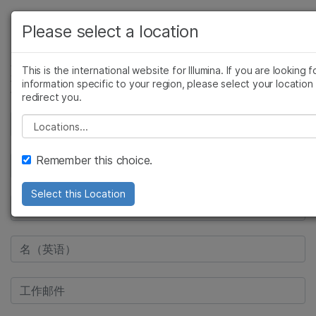
产品
Please select a location
解决方案
查看更多相关内容。选择您感兴趣的领域:
This is the international website for Illumina. If you are looking f
information specific to your region, please select your location
癌症研究
临床肿瘤学
学习
redirect you.
微生物学
生殖健康
农业基因组学
遗传病和罕见病
公司
Please select a location
复杂疾病
支持
Remember this choice.
推荐内容链接
Select this Location